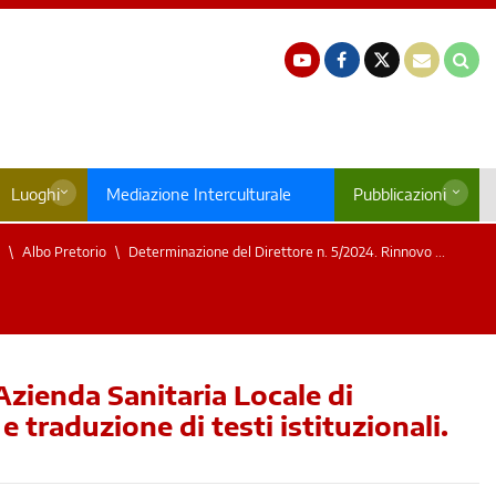
Luoghi
Mediazione Interculturale
Pubblicazioni
Albo Pretorio
Determinazione del Direttore n. 5/2024. Rinnovo ...
zienda Sanitaria Locale di
 traduzione di testi istituzionali.