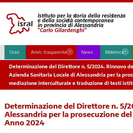
Orari
Amm. trasparente
News
Biblioteca
Determinazione del Direttore n. 5/2024. Rinnovo d
Azienda Sanitaria Locale di Alessandria per la pros
mediazione interculturale e traduzione di testi isti
Determinazione del Direttore n. 5/2
Alessandria per la prosecuzione del s
Anno 2024