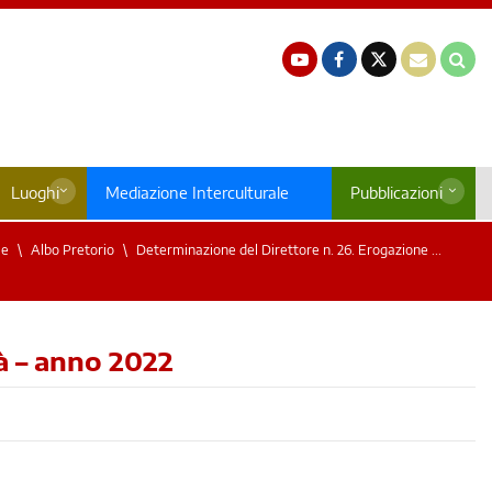
Luoghi
Mediazione Interculturale
Pubblicazioni
e
Albo Pretorio
Determinazione del Direttore n. 26. Erogazione ...
à – anno 2022