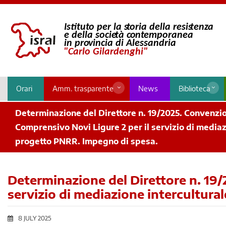
Orari
Amm. trasparente
News
Biblioteca
Determinazione del Direttore n. 19/2025. Convenzion
Comprensivo Novi Ligure 2 per il servizio di mediaz
progetto PNRR. Impegno di spesa.
Determinazione del Direttore n. 19/
servizio di mediazione intercultura
8 JULY 2025