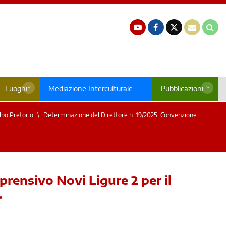
Luoghi
Mediazione Interculturale
Pubblicazioni
lbo Pretorio
Determinazione del Direttore n. 19/2025. Convenzione ...
rensivo Novi Ligure 2 per il
.