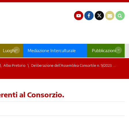
Luoghi
Mediazione Interculturale
Pubblicazioni
Albo Pretorio
Deliberazione dell’Assemblea Consortile n. 9/2023. ...
renti al Consorzio.