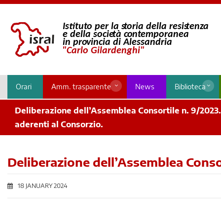
Orari
Amm. trasparente
News
Biblioteca
Deliberazione dell’Assemblea Consortile n. 9/2023.
aderenti al Consorzio.
Deliberazione dell’Assemblea Consor
18 JANUARY 2024