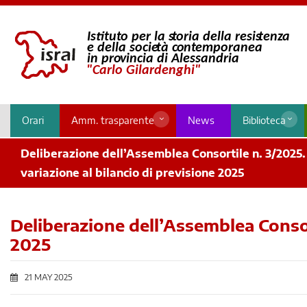
Orari
Amm. trasparente
News
Biblioteca
Deliberazione dell’Assemblea Consortile n. 3/2025.
variazione al bilancio di previsione 2025
Deliberazione dell’Assemblea Consort
2025
21 MAY 2025