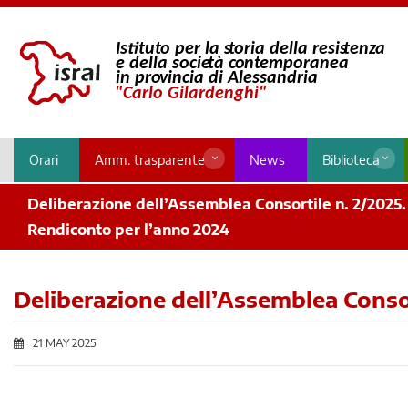
Orari
Amm. trasparente
News
Biblioteca
Deliberazione dell’Assemblea Consortile n. 2/2025
Rendiconto per l’anno 2024
Deliberazione dell’Assemblea Conso
21 MAY 2025