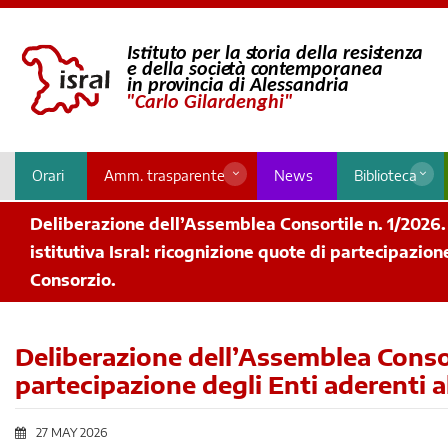
Orari
Amm. trasparente
News
Biblioteca
Deliberazione dell’Assemblea Consortile n. 1/2026.
istitutiva Isral: ricognizione quote di partecipazion
Consorzio.
Deliberazione dell’Assemblea Consort
partecipazione degli Enti aderenti a
27 MAY 2026