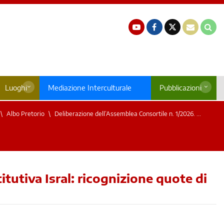
Luoghi
Mediazione Interculturale
Pubblicazioni
Albo Pretorio
Deliberazione dell’Assemblea Consortile n. 1/2026. ...
tutiva Isral: ricognizione quote di