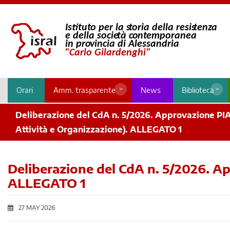
Orari
Amm. trasparente
News
Biblioteca
Deliberazione del CdA n. 5/2026. Approvazione PIA
Attività e Organizzazione). ALLEGATO 1
Deliberazione del CdA n. 5/2026. Ap
ALLEGATO 1
27 MAY 2026