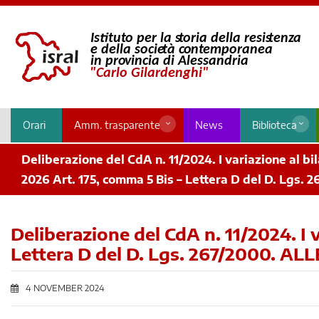
Orari
Amm. trasparente
News
Biblioteca
Deliberazione del CdA n. 11/2024. I variazione al bi
2026 Art. 175, comma 5 Bis – Lettera D del D. Lgs.
Deliberazione del CdA n. 11/2024. I 
Lettera D del D. Lgs. 267/2000. AL
4 NOVEMBER 2024