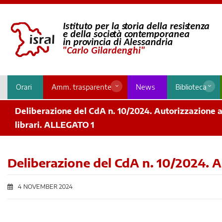
Orari
Amm. trasparente
News
Biblioteca
Deliberazione del CdA n. 10/2024. Autorizzazione al
librari. ALLEGATO 1
Deliberazione del CdA n. 10/2024. A
4 NOVEMBER 2024