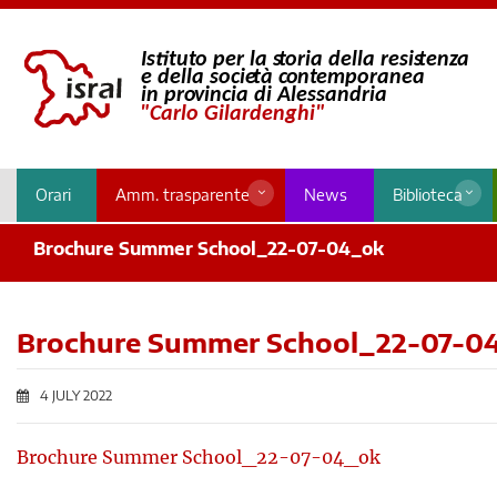
Orari
Amm. trasparente
News
Biblioteca
Brochure Summer School_22-07-04_ok
Brochure Summer School_22-07-0
4 JULY 2022
Brochure Summer School_22-07-04_ok