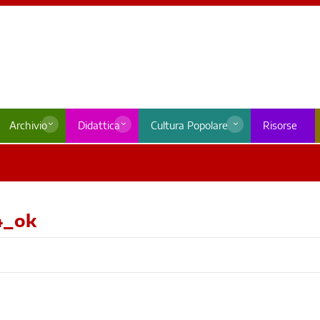
Archivio
Didattica
Cultura Popolare
Risorse
4_ok