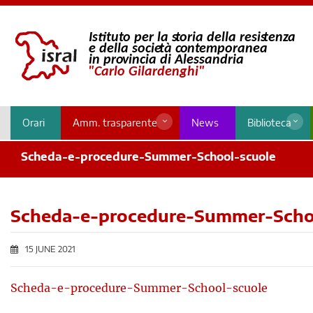
Orari
Amm. trasparente
News
Biblioteca
Scheda-e-procedure-Summer-School-scuole
Scheda-e-procedure-Summer-Scho
15 JUNE 2021
Scheda-e-procedure-Summer-School-scuole