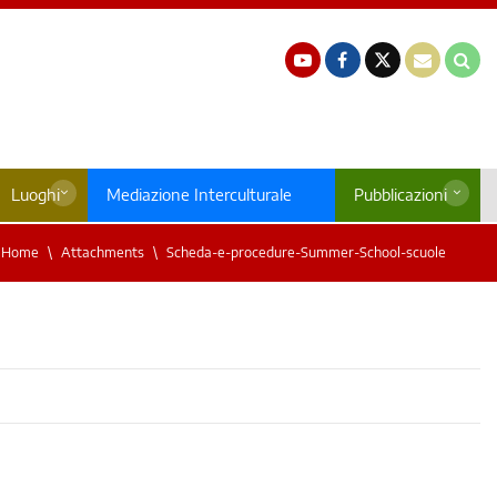
Luoghi
Mediazione Interculturale
Pubblicazioni
Home
Attachments
Scheda-e-procedure-Summer-School-scuole