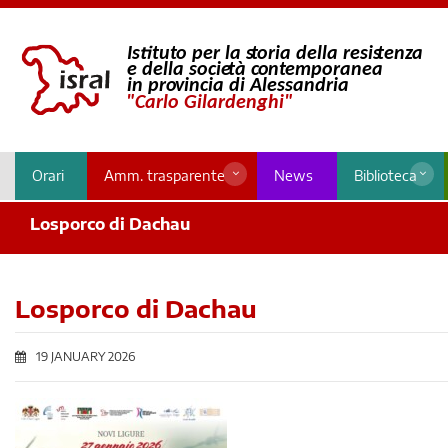
Orari
Amm. trasparente
News
Biblioteca
Losporco di Dachau
Losporco di Dachau
19 JANUARY 2026