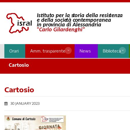
Orari
Amm. trasparente
News
Biblioteca
Cartosio
Cartosio
30 JANUARY 2023