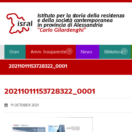
Orari
Amm. trasparente
News
Biblioteca
20211011153728322_0001
20211011153728322_0001
11 OCTOBER 2021