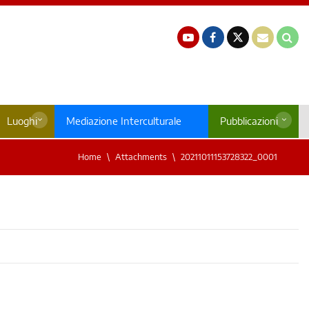
Luoghi
Mediazione Interculturale
Pubblicazioni
Home
Attachments
20211011153728322_0001