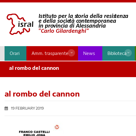
Orari
Amm. trasparente
News
Biblioteca
al rombo del cannon
al rombo del cannon
19 FEBRUARY 2019