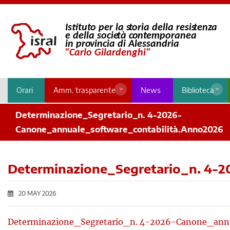
Orari
Amm. trasparente
News
Biblioteca
Determinazione_Segretario_n. 4-2026-
Canone_annuale_software_contabilità.Anno2026
Determinazione_Segretario_n. 4-2
20 MAY 2026
Determinazione_Segretario_n. 4-2026-Canone_annu