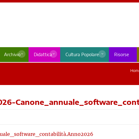
Archivio
Didattica
Cultura Popolare
Risorse
Hom
026-Canone_annuale_software_conta
ale_software_contabilità.Anno2026