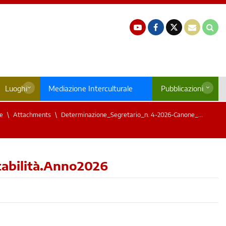
Luoghi
Mediazione Interculturale
Pubblicazioni
e
Attachments
Determinazione_Segretario_n. 4-2026-Canone_...
bilità.Anno2026