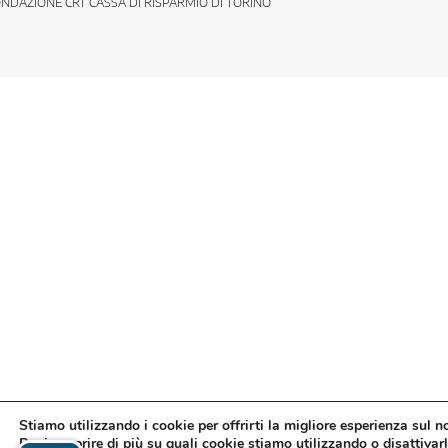
NDAZIONE CRT CASSA DI RISPARMIO DI TORINO
Stiamo utilizzando i cookie per offrirti la migliore esperienza sul n
Puoi scoprire di più su quali cookie stiamo utilizzando o disattivarl