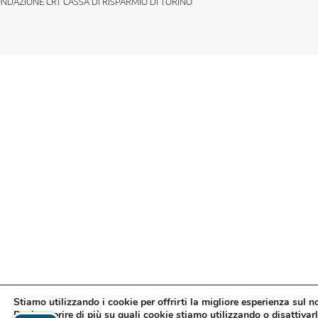
NDAZIONE CRT CASSA DI RISPARMIO DI TORINO
Stiamo utilizzando i cookie per offrirti la migliore esperienza sul n
Puoi scoprire di più su quali cookie stiamo utilizzando o disattivarl