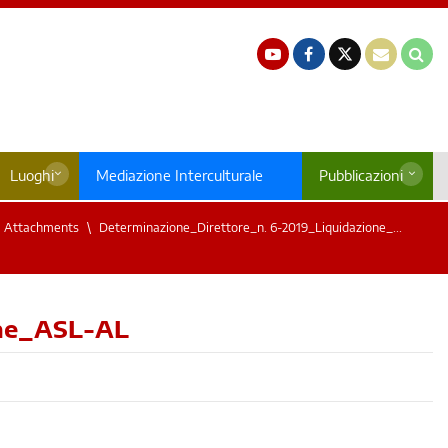
Luoghi
Mediazione Interculturale
Pubblicazioni
Attachments
Determinazione_Direttore_n. 6-2019_Liquidazione_...
one_ASL-AL