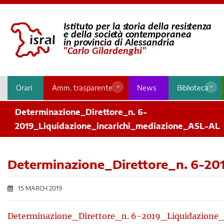
Orari
Amm. trasparente
News
Biblioteca
Determinazione_Direttore_n. 6-
2019_Liquidazione_incarichi_mediazione_ASL-AL
Determinazione_Direttore_n. 6-20
15 MARCH 2019
Determinazione_Direttore_n. 6-2019_Liquidazione