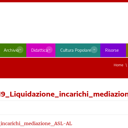
Archivio
Didattica
Cultura Popolare
Risorse
Home
19_Liquidazione_incarichi_mediazi
_incarichi_mediazione_ASL-AL