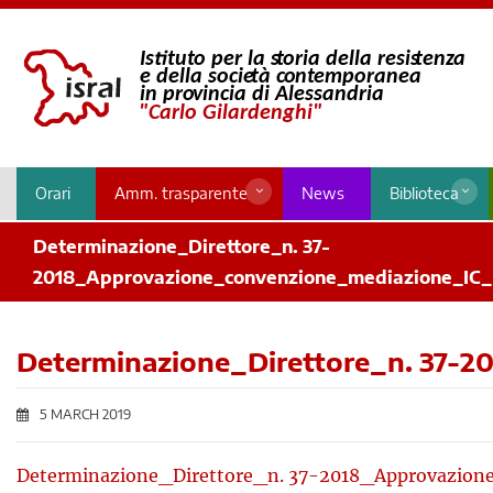
Orari
Amm. trasparente
News
Biblioteca
Determinazione_Direttore_n. 37-
2018_Approvazione_convenzione_mediazione_IC_
Determinazione_Direttore_n. 37-
5 MARCH 2019
Determinazione_Direttore_n. 37-2018_Approvazio