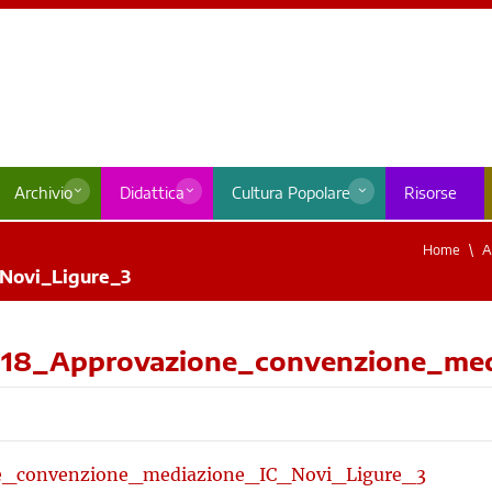
Archivio
Didattica
Cultura Popolare
Risorse
Home
A
Novi_Ligure_3
2018_Approvazione_convenzione_me
ne_convenzione_mediazione_IC_Novi_Ligure_3