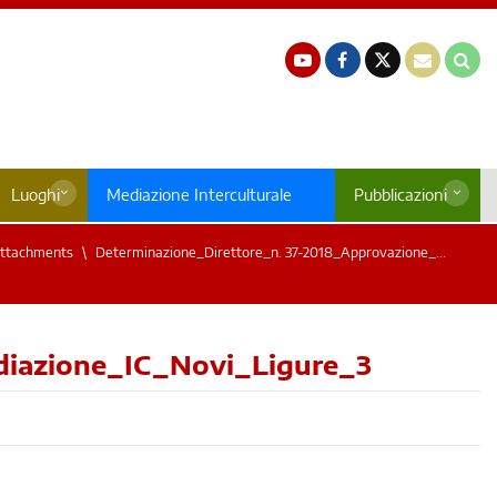
Luoghi
Mediazione Interculturale
Pubblicazioni
ttachments
Determinazione_Direttore_n. 37-2018_Approvazione_...
diazione_IC_Novi_Ligure_3