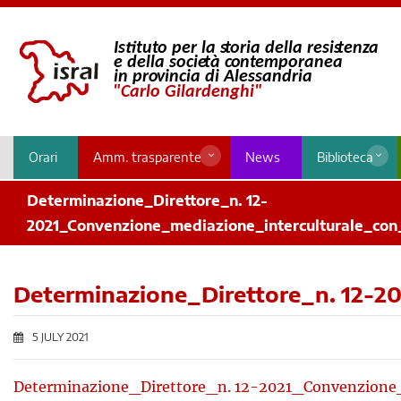
Orari
Amm. trasparente
News
Biblioteca
Determinazione_Direttore_n. 12-
2021_Convenzione_mediazione_interculturale_con
Determinazione_Direttore_n. 12-2
5 JULY 2021
Determinazione_Direttore_n. 12-2021_Convenzione