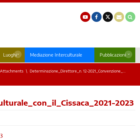
Luoghi
Mediazione Interculturale
Pubblicazioni
Attachments
Determinazione_Direttore_n. 12-2021_Convenzione_...
ulturale_con_il_Cissaca_2021-2023
3