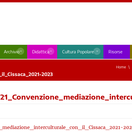
Archivio
Didattica
Cultura Popolare
Risorse
Home
_il_Cissaca_2021-2023
021_Convenzione_mediazione_interc
_mediazione_interculturale_con_il_Cissaca_2021-202