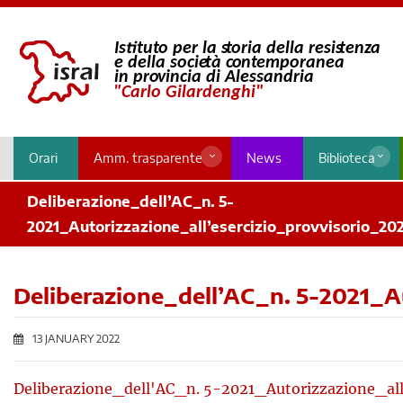
Orari
Amm. trasparente
News
Biblioteca
Deliberazione_dell’AC_n. 5-
2021_Autorizzazione_all’esercizio_provvisorio_20
Deliberazione_dell’AC_n. 5-2021_A
13 JANUARY 2022
Deliberazione_dell'AC_n. 5-2021_Autorizzazione_all