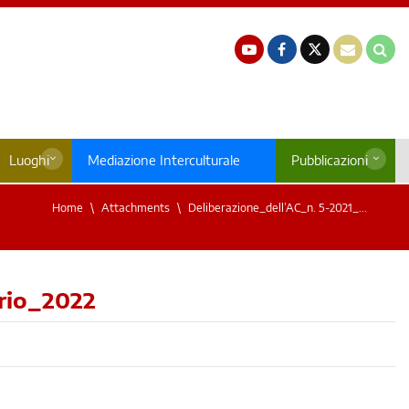
Luoghi
Mediazione Interculturale
Pubblicazioni
Home
Attachments
Deliberazione_dell’AC_n. 5-2021_...
orio_2022