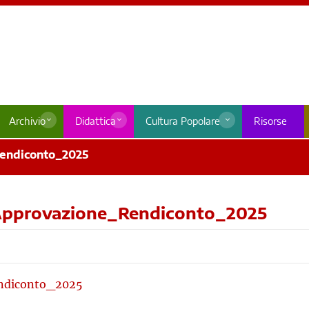
Archivio
Didattica
Cultura Popolare
Risorse
Rendiconto_2025
_Approvazione_Rendiconto_2025
endiconto_2025