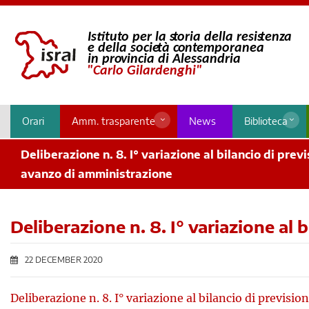
Orari
Amm. trasparente
News
Biblioteca
Deliberazione n. 8. I° variazione al bilancio di pre
avanzo di amministrazione
Deliberazione n. 8. I° variazione al
22 DECEMBER 2020
Deliberazione n. 8. I° variazione al bilancio di previs