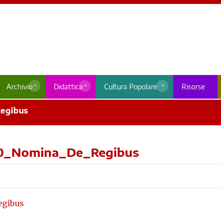
Archivio
Didattica
Cultura Popolare
Risorse
egibus
20_Nomina_De_Regibus
gibus