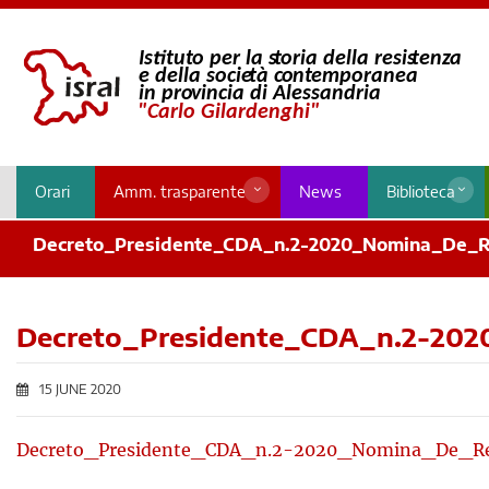
Orari
Amm. trasparente
News
Biblioteca
Decreto_Presidente_CDA_n.2-2020_Nomina_De_R
Decreto_Presidente_CDA_n.2-20
15 JUNE 2020
Decreto_Presidente_CDA_n.2-2020_Nomina_De_Re