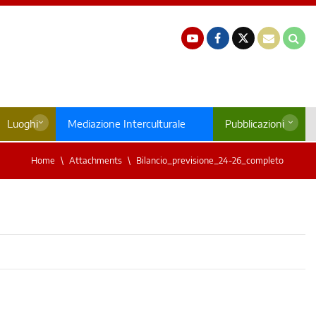
Luoghi
Mediazione Interculturale
Pubblicazioni
Home
Attachments
Bilancio_previsione_24-26_completo