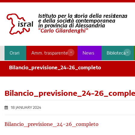
Orari
Amm. trasparente
News
Biblioteca
Bilancio_previsione_24-26_completo
Bilancio_previsione_24-26_compl
18 JANUARY 2024
Bilancio_previsione_24-26_completo