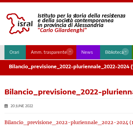
Orari
Amm. trasparente
News
Biblioteca
Bilancio_previsione_2022-pluriennale_2022-2024 (
Bilancio_previsione_2022-plurienn
20 JUNE 2022
Bilancio_previsione_2022-pluriennale_2022-2024 (