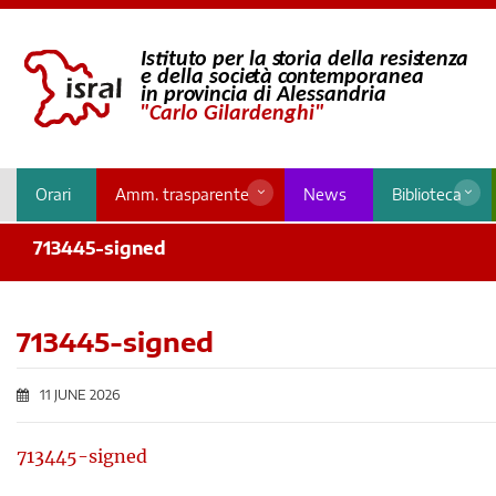
Orari
Amm. trasparente
News
Biblioteca
713445-signed
713445-signed
11 JUNE 2026
713445-signed