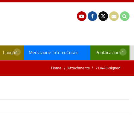
Luoghi
Mediazione Interculturale
Pubblicazioni
Home
Attachments
713445-signed