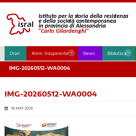
Orari
Amm. trasparente
News
Biblioteca
IMG-20260512-WA0004
IMG-20260512-WA0004
18 MAY 2026