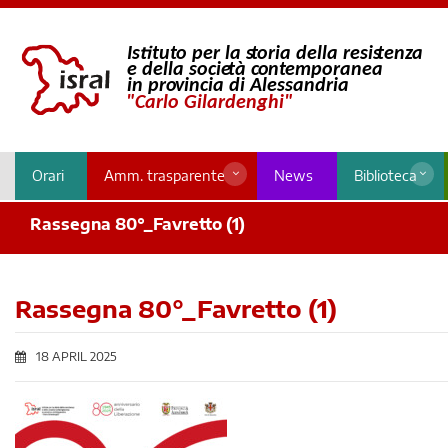
Orari
Amm. trasparente
News
Biblioteca
Rassegna 80°_Favretto (1)
Rassegna 80°_Favretto (1)
18 APRIL 2025