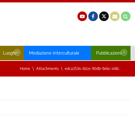
Luoghi
Mediazione Interculturale
Pubblicazioni
Home
Attachments
edca2534-62ce-90db-9ebc-466...