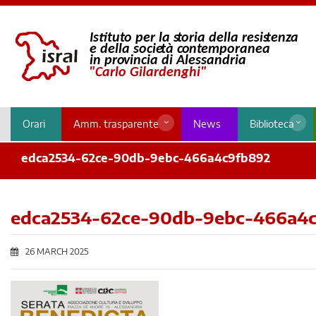
Orari
Amm. trasparente
News
Biblioteca
edca2534-62ce-90db-9ebc-466a4c9fb892
edca2534-62ce-90db-9ebc-466a4
26 MARCH 2025