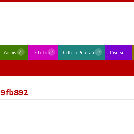
Archivio
Didattica
Cultura Popolare
Risorse
c9fb892