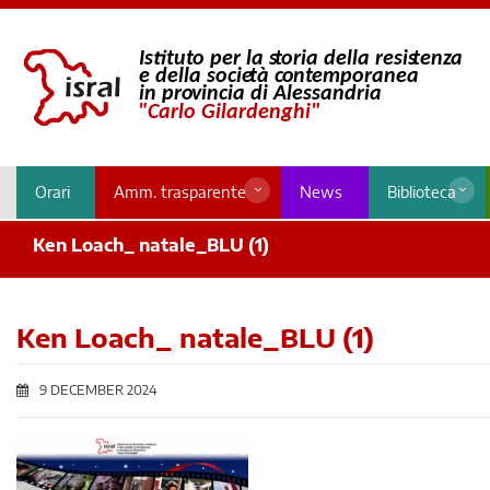
Orari
Amm. trasparente
News
Biblioteca
Ken Loach_ natale_BLU (1)
Ken Loach_ natale_BLU (1)
9 DECEMBER 2024