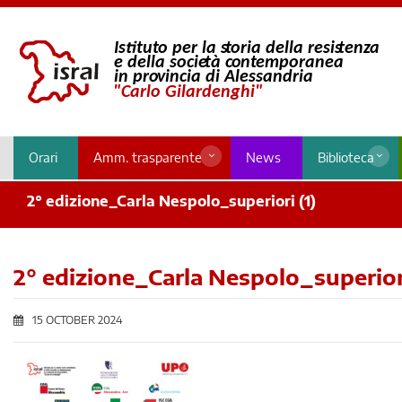
Orari
Amm. trasparente
News
Biblioteca
2° edizione_Carla Nespolo_superiori (1)
2° edizione_Carla Nespolo_superiori
15 OCTOBER 2024