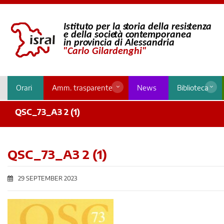
Orari
Amm. trasparente
News
Biblioteca
QSC_73_A3 2 (1)
QSC_73_A3 2 (1)
29 SEPTEMBER 2023