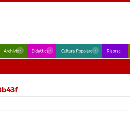
Archivio
Didattica
Cultura Popolare
Risorse
3b43f