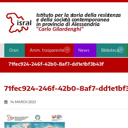
Orari
Amm. trasparente
News
Biblioteca
71fec924-246f-42b0-8af7-dd1e1bf3b43f
71fec924-246f-42b0-8af7-dd1e1bf
14 MARCH 2023