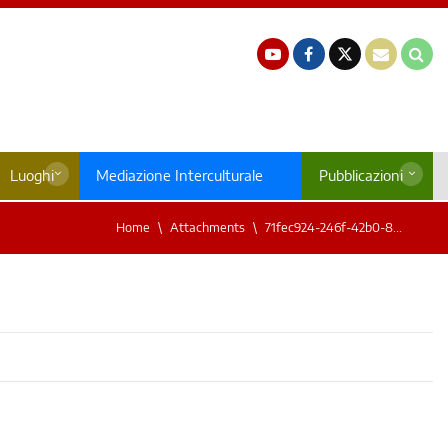
Luoghi
Mediazione Interculturale
Pubblicazioni
Home
Attachments
71fec924-246f-42b0-8...