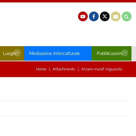
Luoghi
Mediazione Interculturale
Pubblicazioni
Home
Attachments
Arzani-manif-Viguzzolo