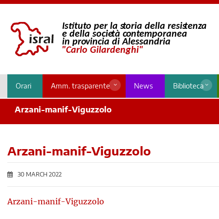
Orari
Amm. trasparente
News
Biblioteca
Arzani-manif-Viguzzolo
Arzani-manif-Viguzzolo
30 MARCH 2022
Arzani-manif-Viguzzolo