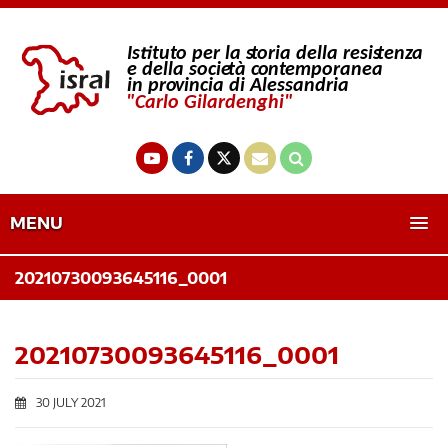
MENU
20210730093645116_0001
20210730093645116_0001
30 JULY 2021