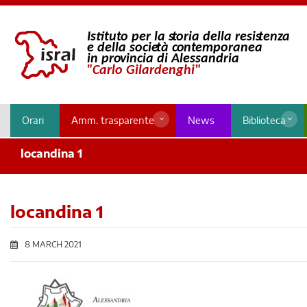
Orari
Amm. trasparente
News
Biblioteca
locandina 1
locandina 1
8 MARCH 2021