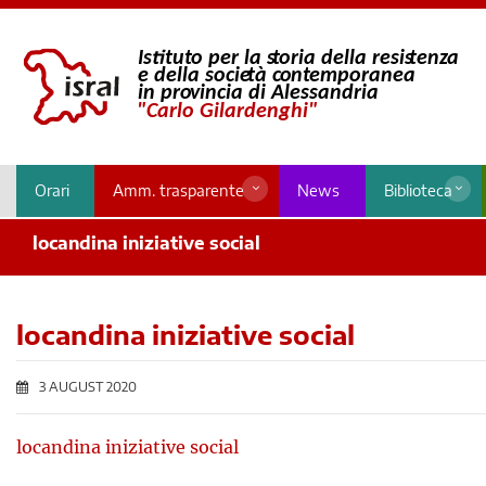
Orari
Amm. trasparente
News
Biblioteca
locandina iniziative social
locandina iniziative social
3 AUGUST 2020
locandina iniziative social