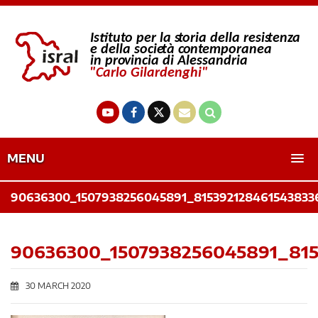
MENU
90636300_1507938256045891_815392128461543833
90636300_1507938256045891_815
30 MARCH 2020