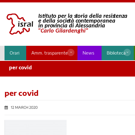
Orari
Amm. trasparente
News
Biblioteca
per covid
per covid
12 MARCH 2020