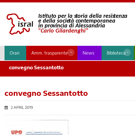
Orari
Amm. trasparente
News
Biblioteca
convegno Sessantotto
convegno Sessantotto
2 APRIL 2019