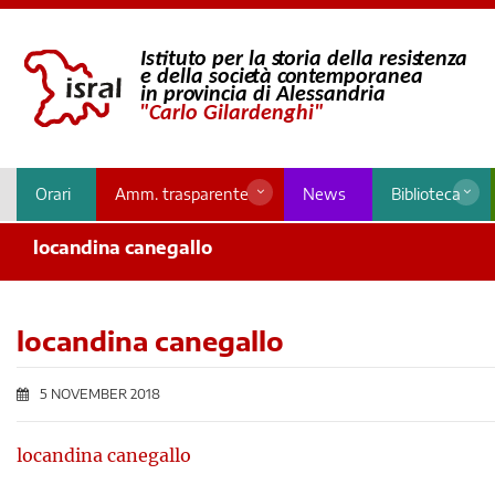
Orari
Amm. trasparente
News
Biblioteca
locandina canegallo
locandina canegallo
5 NOVEMBER 2018
locandina canegallo