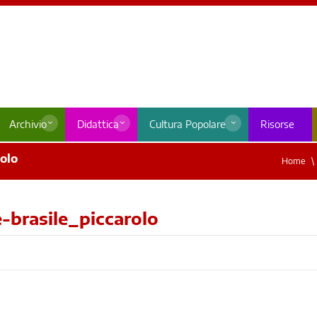
Archivio
Didattica
Cultura Popolare
Risorse
olo
Home
-brasile_piccarolo