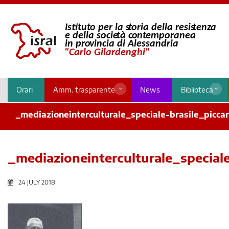
Orari
Amm. trasparente
News
Biblioteca
_mediazioneinterculturale_speciale-brasile_piccar
_mediazioneinterculturale_speciale
24 JULY 2018