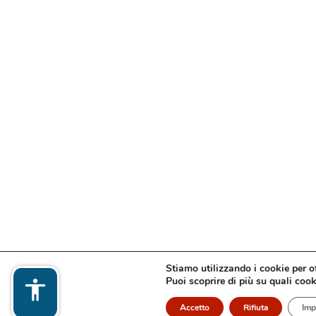
Stiamo utilizzando i cookie per of
Puoi scoprire di più su quali cook
Accetto
Rifiuta
Imp