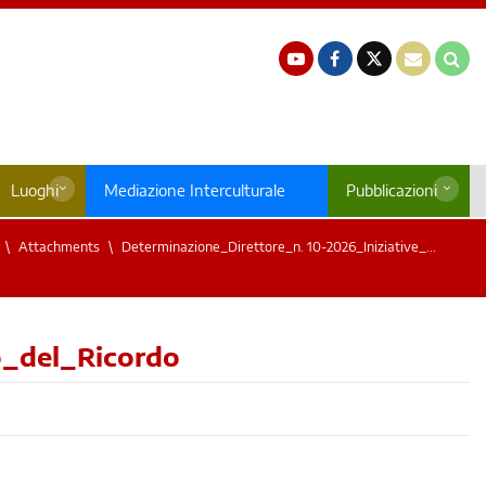
Luoghi
Mediazione Interculturale
Pubblicazioni
Attachments
Determinazione_Direttore_n. 10-2026_Iniziative_...
o_del_Ricordo