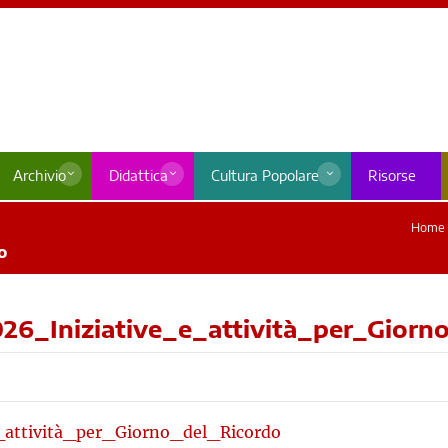
Archivio
Didattica
Cultura Popolare
Risorse
Home
o
26_Iniziative_e_attività_per_Giorn
_attività_per_Giorno_del_Ricordo