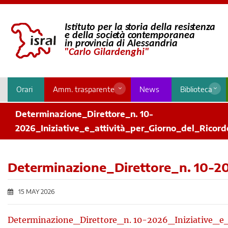
Orari
Amm. trasparente
News
Biblioteca
Determinazione_Direttore_n. 10-
2026_Iniziative_e_attività_per_Giorno_del_Ricord
Determinazione_Direttore_n. 10-20
15 MAY 2026
Determinazione_Direttore_n. 10-2026_Iniziative_e